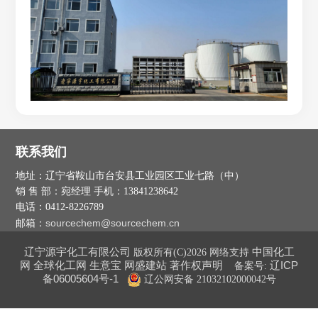
联系我们
地址：辽宁省鞍山市台安县工业园区工业七路（中）
销 售 部：宛经理 手机：13841238642
电话：0412-8226789
sourcechem@sourcechem.cn
邮箱：
辽宁源宇化工有限公司
中国化工
版权所有(C)2026
网络支持
网
全球化工网
生意宝
网盛建站
著作权声明
辽ICP
备案号:
备06005604号-1
辽公网安备 21032102000042号